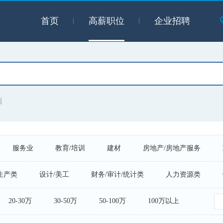
首页
高薪职位
企业招聘
售
服务业
教育/培训
建材
房地产/房地产服务
医疗
能源·化工·环保
生产类
设计/美工
财务/审计/统计类
人力资源类
教育/培训类
商业零售类
市场/公关/媒介类
20-30万
30-50万
50-100万
100万以上