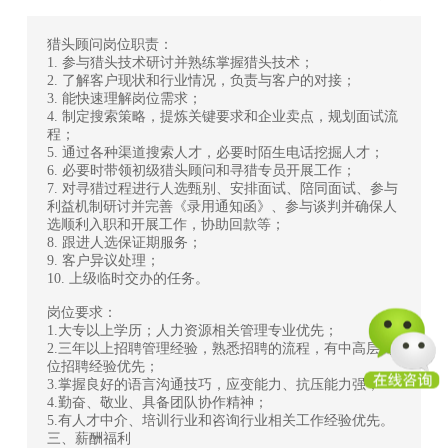
猎头顾问岗位职责：
1. 参与猎头技术研讨并熟练掌握猎头技术；
2. 了解客户现状和行业情况，负责与客户的对接；
3. 能快速理解岗位需求；
4. 制定搜索策略，提炼关键要求和企业卖点，规划面试流
程；
5. 通过各种渠道搜索人才，必要时陌生电话挖掘人才；
6. 必要时带领初级猎头顾问和寻猎专员开展工作；
7. 对寻猎过程进行人选甄别、安排面试、陪同面试、参与
利益机制研讨并完善《录用通知函》、参与谈判并确保人
选顺利入职和开展工作，协助回款等；
8. 跟进人选保证期服务；
9. 客户异议处理；
10. 上级临时交办的任务。
岗位要求：
1.大专以上学历；人力资源相关管理专业优先；
2.三年以上招聘管理经验，熟悉招聘的流程，有中高层岗
位招聘经验优先；
3.掌握良好的语言沟通技巧，应变能力、抗压能力强；
4.勤奋、敬业、具备团队协作精神；
5.有人才中介、培训行业和咨询行业相关工作经验优先。
三、薪酬福利