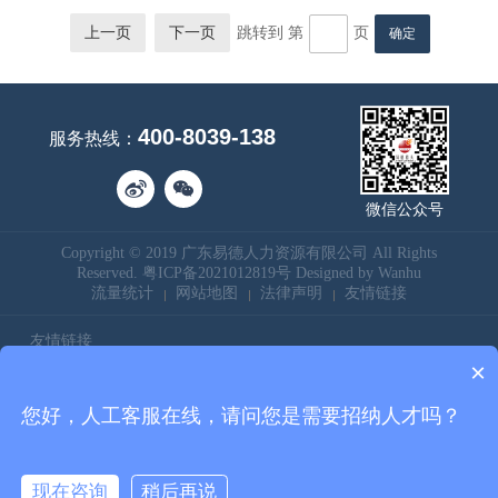
上一页
下一页
跳转到 第
页
400-8039-138
服务热线：
微信公众号
Copyright © 2019 广东易德人力资源有限公司 All Rights
Reserved.
粤ICP备2021012819号
Designed by
Wanhu
流量统计
网站地图
法律声明
友情链接
友情链接
×
人力资源许可证：440682211001
佛山易德猎头
您好，人工客服在线，请问您是需要招纳人才吗？
广州易德猎头
中山易德猎头
广州高新认证
便利店货架
现在咨询
稍后再说